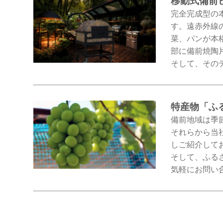
移動式備前
完全完成型の
す。遠赤外線
菜、パンが本
部に備前焼陶
そして、その
特産物「ふ
備前地域は季
それらから当
しご紹介して
そして、ふる
気軽にお問い